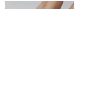
Anello in oro bianco 18 ct e topazi
INFO