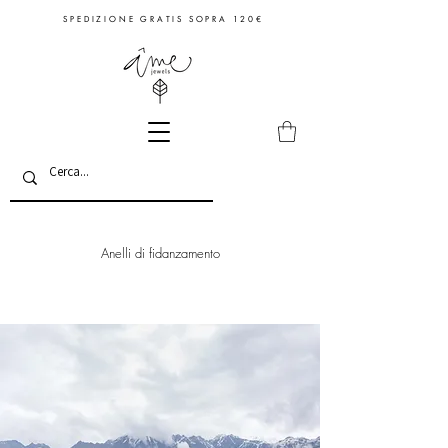
S P E D I Z I O N E G R A T I S S O P R A 1 2 0 €
Anelli di fidanzamento