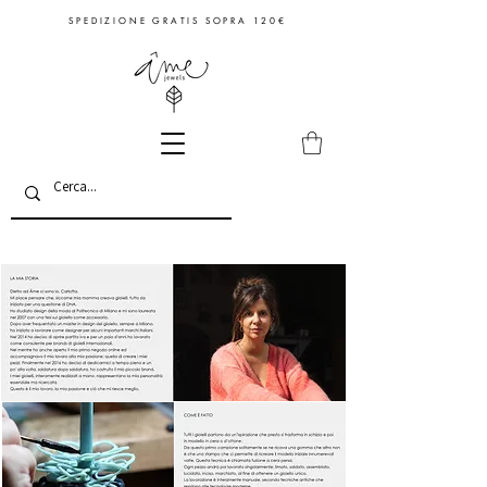
S P E D I Z I O N E G R A T I S S O P R A 1 2 0 €