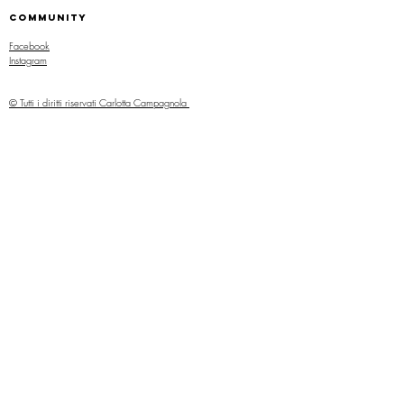
COMMUNITY
Facebook
Instagram
© Tutti i diritti riservati
Carlotta Campagnola
P. IVA
04226410233
- marchio orafo VR 330
Verona, Italia