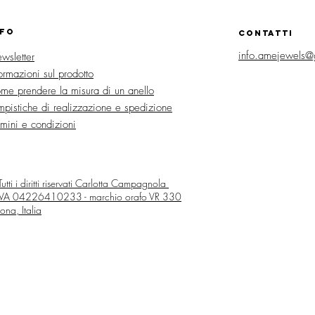
NFO
CONTATTI
info.amejewels@
wsletter
formazioni sul prodotto
me prendere la misura di un anello
mpistiche di realizzazione e spedizione
rmini e condizioni
utti i diritti riservati
Carlotta Campagnola
 IVA 04226410233 - marchio orafo VR 330
ona, Italia