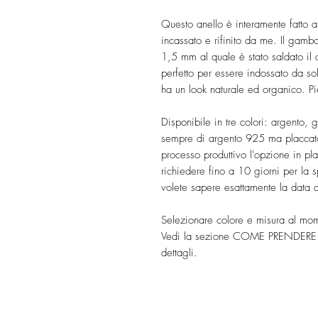
Questo anello è interamente fatto a
incassato e rifinito da me. Il gamb
1,5 mm al quale è stato saldato il 
perfetto per essere indossato da sol
ha un look naturale ed organico. 
Disponibile in tre colori: argento, g
sempre di argento 925 ma placcato 
processo produttivo l'opzione in pl
richiedere fino a 10 giorni per l
volete sapere esattamente la data 
Selezionare colore e misura al mom
Vedi la sezione COME PRENDERE
dettagli.