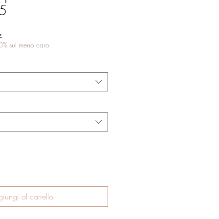
25
Prezzo
€
scontato
50% sul meno caro
iungi al carrello