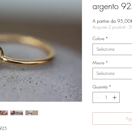
argento 9
A partire da
95,00
Acquista 2 prodotti - 
Colore
*
Seleziona
Misura
*
Seleziona
Quantità
*
Agg
 925