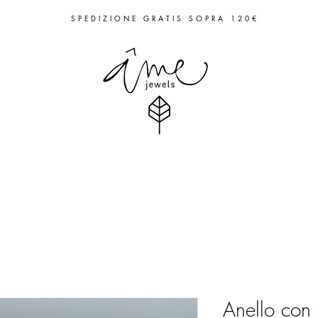
S P E D I Z I O N E G R A T I S S O P R A 1 2 0 €
Anello con 