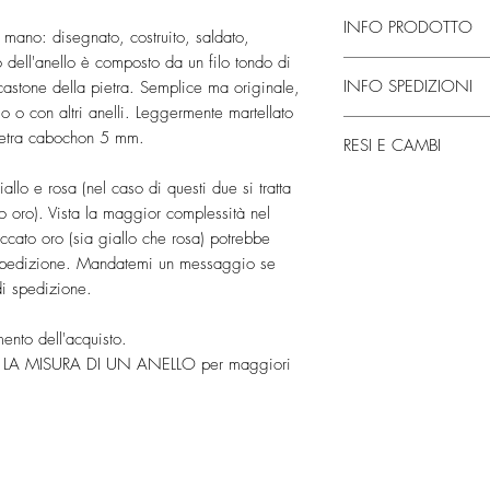
INFO PRODOTTO
 mano: disegnato, costruito, saldato,
o dell'anello è composto da un filo tondo di
Fatto interamente a mano
INFO SPEDIZIONI
castone della pietra. Semplice ma originale,
necessita di circa 2/4 
o o con altri anelli. Leggermente martellato
vanno aggiunti circa 10
Dopo i giorni necessari
Pietra cabochon 5 mm.
oro.
RESI E CAMBI
spediti tramite corriere 
posta raccomandata o c
Accetto resi e cambi al
iallo e rosa (nel caso di questi due si tratta
corriere richiede la fi
entro
14 giorni dalla 
oro). Vista la maggior complessità nel
ci sia sempre qualcuno a
30 giorni dalla conse
accato oro (sia giallo che rosa) potrebbe
una mail di conferma c
Per i CAMBI le spedizi
a spedizione. Mandatemi un messaggio se
della spedizione.
cliente. Scrivetemi per 
di spedizione.
Per ordini superiori a 
conoscere i tempi neces
GRATUITA.
Per i RESI una volta che
I tempi di consegna, a
ento dell'acquisto.
sua confezione original
3 giorni lavorativi per 
 LA MISURA DI UN ANELLO per maggiori
soldi tramite il metodo
ritardi in certi periodi 
spedizione escluse).
Non
Per l'estero tempi di c
ordini personalizzati
.
Paese (verificateli al 
Nel caso di prodotti d
immediatamente.