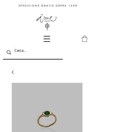
S P E D I Z I O N E G R A T I S S O P R A 1 2 0 €