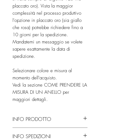
placcato oro). Vista la maggior
complessità nel processo produttivo
l'opzione in placcato oro (sia giallo
che rosa) potrebbe richiedere fino a
10 giorni per la spedizione.
Mandatemi un messaggio se volete
sapere esattamente la data di
spedizione.
Selezionare colore e misura al
momento dell'acquisto.
Vedi la sezione COME PRENDERE LA
MISURA DI UN ANELLO per
maggiori dettagli.
INFO PRODOTTO
Fatto interamente a mano, dalla fusione
INFO SPEDIZIONI
alla rifinitura, necessita di circa 2/4