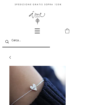
S P E D I Z I O N E G R A T I S S O P R A 1 2 0 €