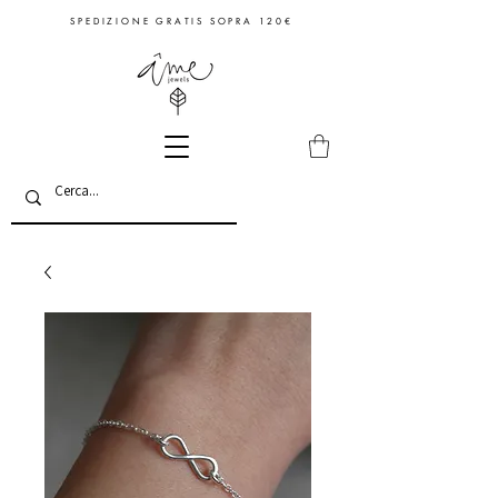
S P E D I Z I O N E G R A T I S S O P R A 1 2 0 €