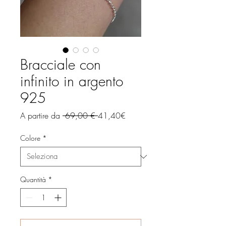
Bracciale con
infinito in argento
925
Prezzo
Prezzo
A partire da
 69,00 € 
41,40€
regolare
scontato
Colore
*
Quantità
*