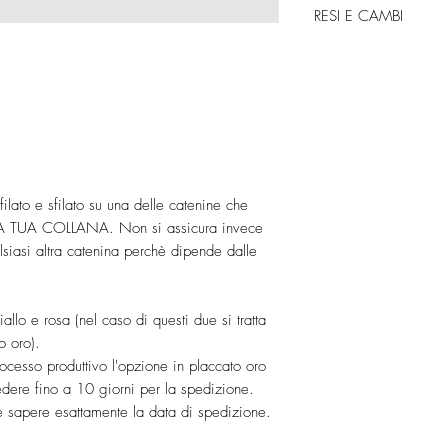
oro.
RESI E CAMBI
spediti tramite corriere 
posta raccomandata o c
Accetto resi e cambi al
corriere richiede la fi
entro
14 giorni dalla 
ci sia sempre qualcuno a
30 giorni dalla conse
una mail di conferma c
Per i CAMBI le spedizi
della spedizione.
cliente. Scrivetemi per 
Per ordini superiori a 
conoscere i tempi neces
GRATUITA.
Per i RESI una volta che
I tempi di consegna, a
sua confezione original
filato e sfilato su una delle catenine che
3 giorni lavorativi per 
soldi tramite il metodo
A TUA COLLANA. Non si assicura invece
ritardi in certi periodi 
spedizione escluse).
Non
lsiasi altra catenina perchè dipende dalle
Per l'estero tempi di c
ordini personalizzati
.
Paese (verificateli al 
Nel caso di prodotti d
immediatamente.
iallo e rosa (nel caso di questi due si tratta
 oro).
ocesso produttivo l'opzione in placcato oro
iedere fino a 10 giorni per la spedizione.
sapere esattamente la data di spedizione.