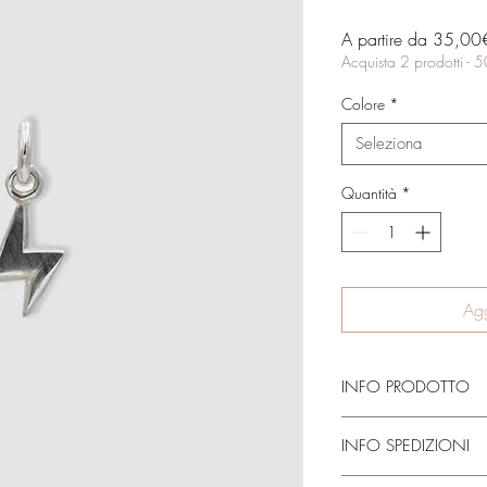
A partire da
35,00
Acquista 2 prodotti - 
Colore
*
Seleziona
Quantità
*
Agg
INFO PRODOTTO
Fatto interamente a mano
INFO SPEDIZIONI
necessita di circa 2/4 
vanno aggiunti circa 10
Dopo i giorni necessari