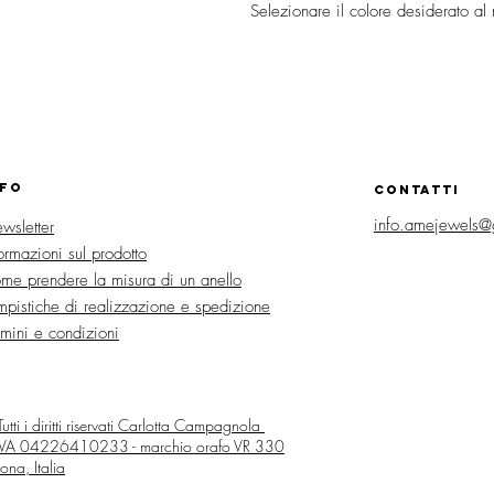
Selezionare il colore desiderato al
NFO
CONTATTI
info.amejewels@
wsletter
formazioni sul prodotto
me prendere la misura di un anello
mpistiche di realizzazione e spedizione
rmini e condizioni
utti i diritti riservati
Carlotta Campagnola
 IVA 04226410233 - marchio orafo VR 330
ona, Italia