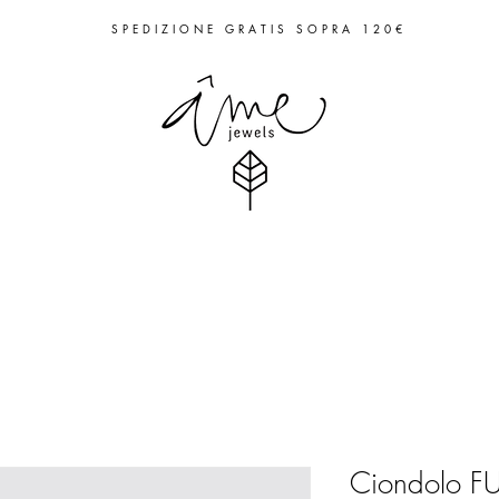
S P E D I Z I O N E G R A T I S S O P R A 1 2 0 €
Ciondolo F