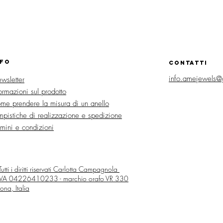
NFO
CONTATTI
info.amejewels@
wsletter
formazioni sul prodotto
me prendere la misura di un anello
mpistiche di realizzazione e spedizione
rmini e condizioni
utti i diritti riservati
Carlotta Campagnola
 IVA 04226410233 - marchio orafo VR 330
ona, Italia