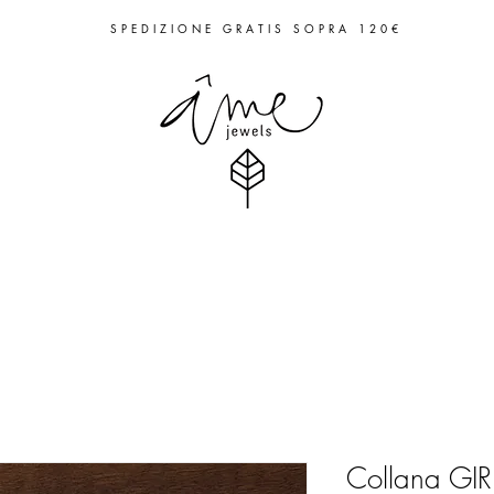
S P E D I Z I O N E G R A T I S S O P R A 1 2 0 €
Collana GIR