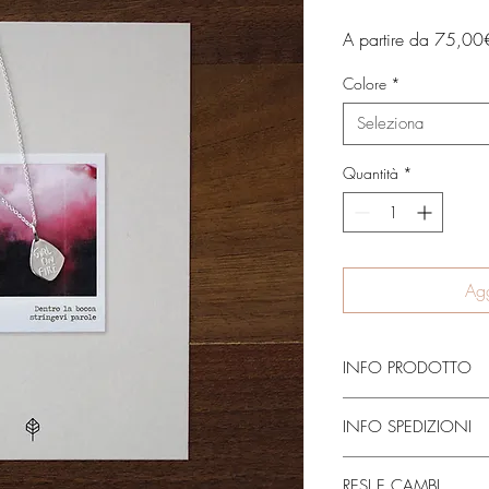
A partire da
75,00
Colore
*
Seleziona
Quantità
*
Agg
INFO PRODOTTO
Fatta interamente a mano
INFO SPEDIZIONI
necessita di circa 2/4 
vanno aggiunti circa 10
Dopo i giorni necessari
oro.
RESI E CAMBI