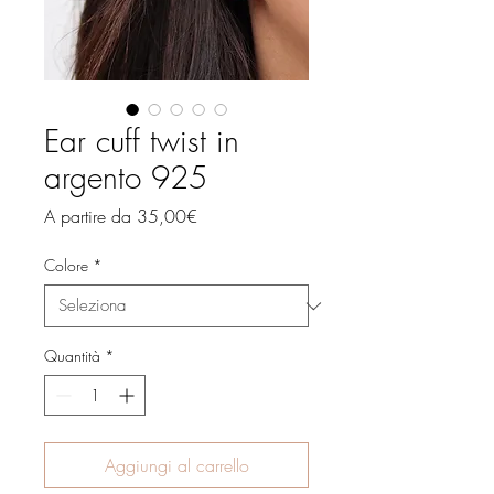
Ear cuff twist in
argento 925
Prezzo
A partire da
35,00€
scontato
Colore
*
Quantità
*
Aggiungi al carrello