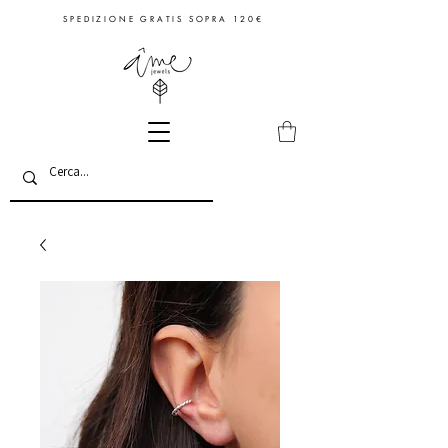
S P E D I Z I O N E G R A T I S S O P R A 1 2 0 €