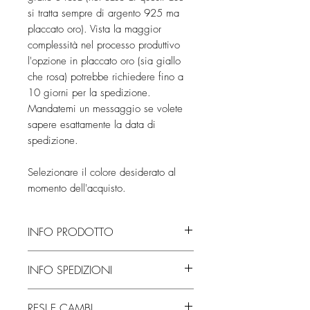
si tratta sempre di argento 925 ma
placcato oro). Vista la maggior
complessità nel processo produttivo
l'opzione in placcato oro (sia giallo
che rosa) potrebbe richiedere fino a
10 giorni per la spedizione.
Mandatemi un messaggio se volete
sapere esattamente la data di
spedizione.
Selezionare il colore desiderato al
momento dell'acquisto.
INFO PRODOTTO
Fatto interamente a mano, dalla fusione
INFO SPEDIZIONI
alla rifinitura, necessita di circa 2/4
giorni per la realizzazione. A cui ne
Dopo i giorni necessari alla
vanno aggiunti circa 10 nel caso si
RESI E CAMBI