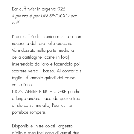
Ear cuff twist in argento 925
Il prezzo è per UN SINGOLO ear
cuff
L’ ear cuff è di un’unica misura e non
necessita del foro nelle orecchie.
Va indossato nella parte mediana
della cartilagine (come in foto)
inserendolo dall’alto e facendolo poi
scorrere verso il basso. Al contrario si
toglie, sfilandolo quindi dal basso
verso l’alto.
NON APRIRE E RICHIUDERE perché
a lungo andare, facendo questo tipo
di sforzo sul metallo, l’ear cuff si
potrebbe rompere.
Disponibile in tre colori: argento,
giallo e rosa (nel caso di questi due