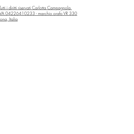
utti i diritti riservati
Carlotta Campagnola
 IVA 04226410233 - marchio orafo VR 330
ona, Italia