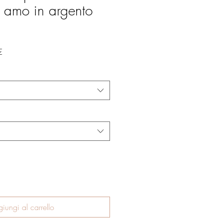
e amo in argento
Prezzo
€
scontato
iungi al carrello