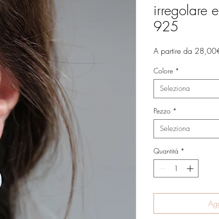
irregolare 
925
A partire da
28,00
Colore
*
Seleziona
Pezzo
*
Seleziona
Quantità
*
Agg