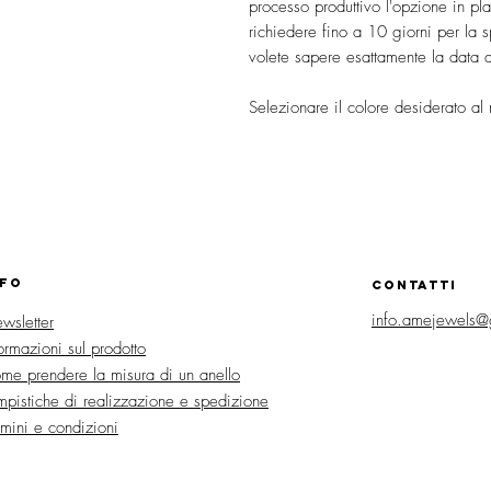
processo produttivo l'opzione in pl
richiedere fino a 10 giorni per l
volete sapere esattamente la data 
Selezionare il colore desiderato al
NFO
CONTATTI
info.amejewels@
wsletter
formazioni sul prodotto
me prendere la misura di un anello
mpistiche di realizzazione e spedizione
rmini e condizioni