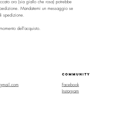
accato oro (sia giallo che rosa) potrebbe
a spedizione. Mandatemi un messaggio se
di spedizione.
 momento dell'acquisto.
COMMUNITY
gmail.com
Facebook
Instagram