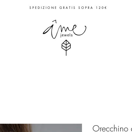
S P E D I Z I O N E G R A T I S S O P R A 1 2 0 €
Orecchino 