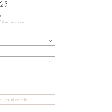
925
Prezzo
€
scontato
50% sul meno caro
iungi al carrello