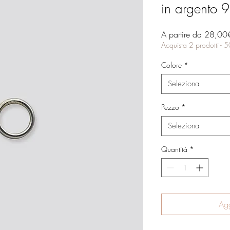
in argento 
A partire da
28,00
Acquista 2 prodotti - 
Colore
*
Seleziona
Pezzo
*
Seleziona
Quantità
*
Agg