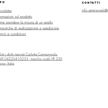
NFO
CONTATTI
info.amejewels@
wsletter
formazioni sul prodotto
me prendere la misura di un anello
mpistiche di realizzazione e spedizione
rmini e condizioni
utti i diritti riservati
Carlotta Campagnola
 IVA 04226410233 - marchio orafo VR 330
ona, Italia