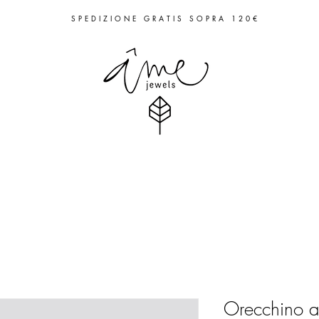
S P E D I Z I O N E G R A T I S S O P R A 1 2 0 €
Orecchino a